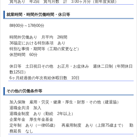
賞与あり 年2回 賞与月数 計 3.00ヶ月分（前年度実績）
就業時間・時間外労働時間・休日等
8時00分～17時00分
時間外労働あり 月平均 2時間
36協定における特別条項 あり
特別な事情・期間等（工期の変更など）
休憩時間 60分
休日等 土日祝日その他 お正月・お盆休み 週休二日制（年間休日
数125日）
6ヶ月経過後の年次有給休暇日数 10日
その他の労働条件等
加入保険 雇用・労災・健康・厚生・財形・その他（建退協）
退職金共済 加入
退職金制度 あり（勤続 2年以上）
企業年金 厚生年金基金
定年制 あり（一律65歳） 再雇用制度 あり（上限75歳まで） 勤
務延長 なし