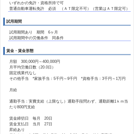
いずれかの免許・資格所持で可
普通自動車運転免許 必須 （ＡＴ限定不可）（営業はＡＴ限定可）
試用期間
試用期間あり 期間 6ヶ月
試用期間中の労働条件 同条件
賃金・賃金形態
月額 300,000円～400,000円
月平均労働日数（20.0日）
固定残業代なし
その他手当 *家族手当：5千円～9千円 *資格手当：3千円～1万円
月給
通勤手当：実費支給（上限なし）通勤手段問わず、通勤距離1ｋｍ当
たり800円支給
賃金締切日 毎月 20日
賃金支払日 当月 27日
昇給あり